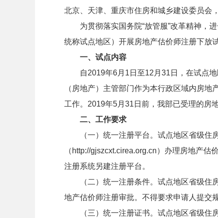
北京、天津、重庆市住房和城乡建设委员会
为贯彻落实国务院
“
放管服
”
改革精神，进
统称试点地区）开展房地产估价师注册下放
一、试点内容
自
2019
年
6
月
1
日至
12
月
31
日，在试点地
（房地产）主管部门作为本行政区域内房地
工作。
2019
年
5
月
31
日前，我部已受理的房
二、工作要求
（一）统一注册平台。试点地区省级住
（
http://gjszcxt.cirea.org.cn
）办理房地产估
注册系统另建注册平台。
（二）统一注册条件。试点地区省级住
地产估价师注册审批。不得要求申请人提交
（三）统一注册证书。试点地区省级住