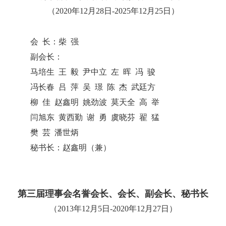
（2020年12月28日-2025年12月25日）
会 长：柴 强
副会长：
马培生 王 毅 尹中立 左 晖 冯 骏
冯长春 吕 萍 吴 璟 陈 杰 武廷方
柳 佳 赵鑫明 姚劲波 莫天全 高 举
闫旭东 黄西勤 谢 勇 虞晓芬 翟 猛
樊 芸 潘世炳
秘书长：赵鑫明（兼）
第三届理事会名誉会长、会长、副会长、秘书长
（2013年12月5日-2020年12月27日）