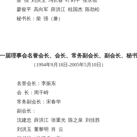
柴 强 刘洪玉 冯长春 叶剑平 张永岳
廖俊平 高向军 薛洪江 桂国杰 陈劲松
秘书长：柴 强（兼）
一届理事会名誉会长、会长、常务副会长、副会长、秘
（1994年9月18日-2005年5月10日）
名誉会长：李振东
会 长：周干峙
常务副会长：宋春华
副会长：
沈建忠 薛洪江 张重光 陈之泉 刘佳胜
刘洪玉 董黎明 肖 云