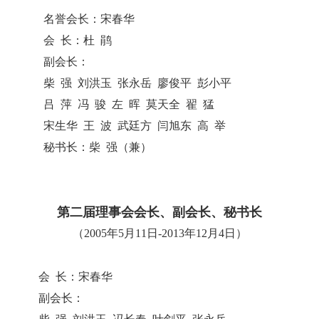
名誉会长：宋春华
会 长：杜 鹃
副会长：
柴 强 刘洪玉 张永岳 廖俊平 彭小平
吕 萍 冯 骏 左 晖 莫天全 翟 猛
宋生华 王 波 武廷方 闫旭东 高 举
秘书长：柴 强（兼）
第二届理事会会长、副会长、秘书长
（2005年5月11日-2013年12月4日）
会 长：宋春华
副会长：