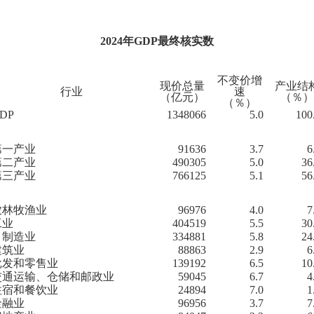
2024年GDP最终核实数
不变价增
现价总量
产业结
行业
速
（亿元）
（％）
（％）
DP
1348066
5.0
100
第一产业
91636
3.7
6
第二产业
490305
5.0
36
第三产业
766125
5.1
56
农林牧渔业
96976
4.0
7
工业
404519
5.5
30
制造业
334881
5.8
24
建筑业
88863
2.9
6
批发和零售业
139192
6.5
10
交通运输、仓储和邮政业
59045
6.7
4
住宿和餐饮业
24894
7.0
1
金融业
96956
3.7
7