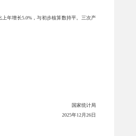
比上年增长
5.0%
，与初步核算数持平。三次产
国家统计局
2025
年
12
月
26
日