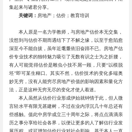
集起来与诸君分享。
关键词：
房地产；估价；教育培训
本人原是一名力学教师，与房地产估价本无交集，
没想到与估价不期而遇结下了不解之缘，以至于愈陷愈
深至今不能自拔，虽年近耄耋依旧奋蹄不已。房地产估
价专业技术的独特魅力吸引了无数有识之士为之折腰，
有人可能觉得估价是雕虫小技不屑一顾，只要“以模脱
坯”即可某生糊口。其实不然，估价技术的变化多端奥
妙无穷，没有人能穷尽房地产价值的影响因素和量化方
法，正是这种无穷无尽的变化才使人着迷。
本人虽然从估价行业形成伊始就钟情于此，但人微
言轻水平有限无甚建树，不过在业内浮沉几十年总还有
些感触。值此中房学成立三十周年之际，将点点滴滴亲
历之事分享给社会各界，以便让更多的人了解估行业发
展历程，或可增加估价行业对社会影响。基于本人一直