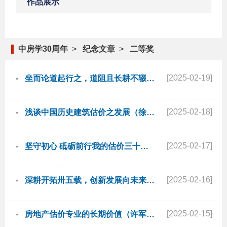
作品展示
中房学30周年
>
纪念文章
>
二等奖
[2025-02-19]
坐而论道起行之，道阻且长耕不辍—与房地产估价同行30年（崔太平 邹亮）
[2025-02-18]
浅谈中国历史建筑估价之发展（徐进亮 张弘武 王全民）
[2025-02-17]
坚守初心 砥砺前行我的估价三十年（丁金礼）
[2025-02-16]
深耕开拓卅五载，创新发展向未来（吴正红 唐 琳 李 彬 姜红丹）
[2025-02-15]
房地产估价专业的长期价值（许军 佟圣楠）